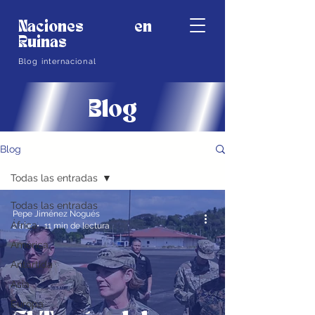
Naciones en
Ruinas
Blog internacional
Blog
Blog
Todas las entradas
Todas las entradas
Pepe Jiménez Nogués
África
2 abr
11 min de lectura
América
Antártida
Asia
Europa