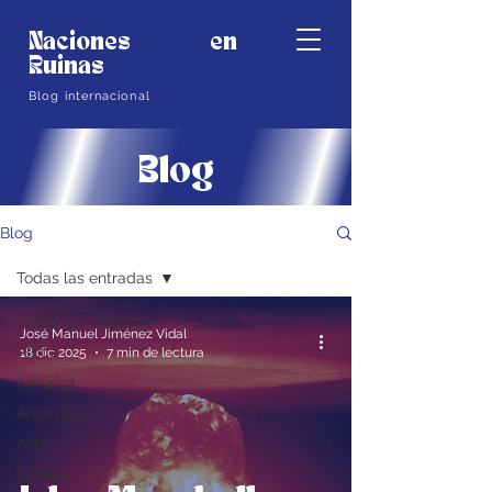
Naciones en
Ruinas
Blog internacional
Blog
Blog
Todas las entradas
Todas las entradas
José Manuel Jiménez Vidal
África
18 dic 2025
7 min de lectura
América
Antártida
Asia
Europa