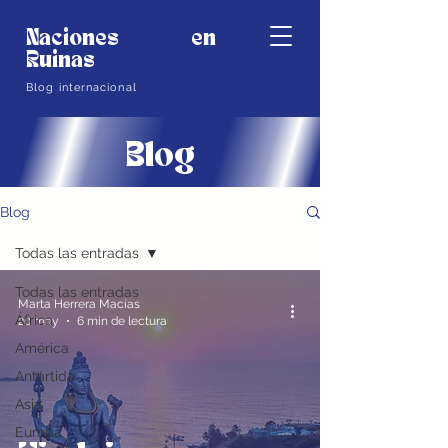
Naciones en
Ruinas
Blog internacional
Blog
Blog
Todas las entradas
Todas las entradas
Marta Herrera Macías
África
20 may
6 min de lectura
América
Antártida
Asia
Europa