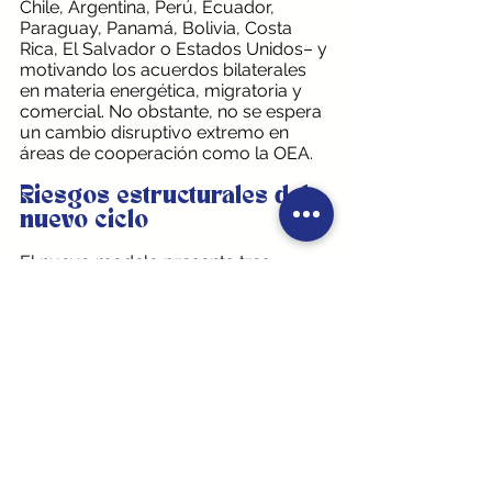
Chile, Argentina, Perú, Ecuador, 
Paraguay, Panamá, Bolivia, Costa 
Rica, El Salvador o Estados Unidos– y 
motivando los acuerdos bilaterales 
en materia energética, migratoria y 
comercial. No obstante, no se espera 
un cambio disruptivo extremo en 
áreas de cooperación como la OEA.
Riesgos estructurales del 
nuevo ciclo
El nuevo modelo presenta tres 
tensiones fundamentales. En primer 
lugar, existe el riesgo de una brecha 
entre la eficiencia estatal y la 
legitimidad democrática. Un Estado 
altamente tecnificado pero 
socialmente poco integrado puede 
enfrentar déficits de aceptación 
ciudadana –algo que en Colombia 
puede darse fácilmente, teniendo en 
cuenta que los datos de acceso a 
internet y medios digitales son 