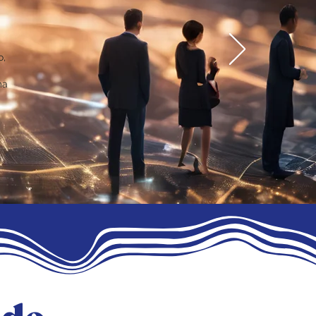
o,
ma