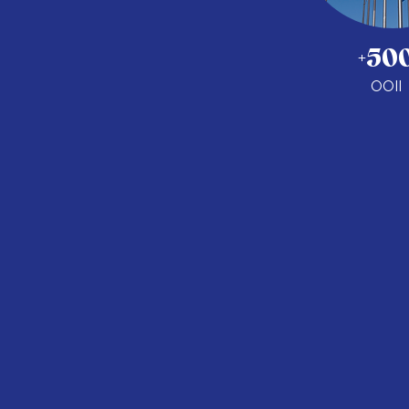
+50
OOII