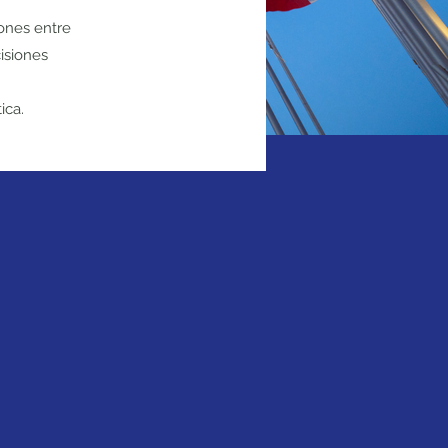
iones entre
isiones
ica.