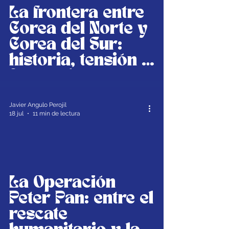
La frontera entre
Corea del Norte y
Corea del Sur:
historia, tensión y
futuro de una
península dividida
Javier Angulo Perojil
18 jul
11 min de lectura
La Operación
Peter Pan: entre el
rescate