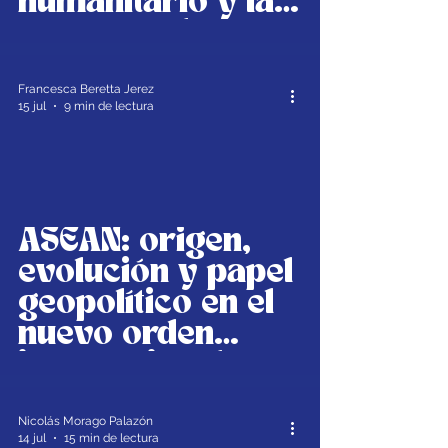
humanitario y la
propaganda
política durante la
Revolución
Francesca Beretta Jerez
15 jul
9 min de lectura
Cubana
ASEAN: origen,
evolución y papel
geopolítico en el
nuevo orden
internacional
Nicolás Morago Palazón
14 jul
15 min de lectura